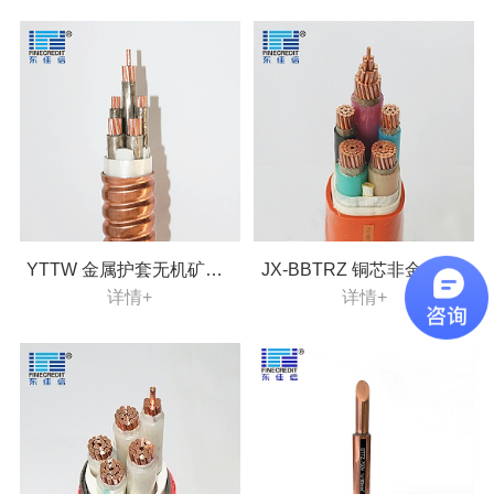
YTTW 金属护套无机矿物绝缘电缆
JX-BBTRZ 铜芯非金属柔性矿物质防火电缆
详情+
详情+