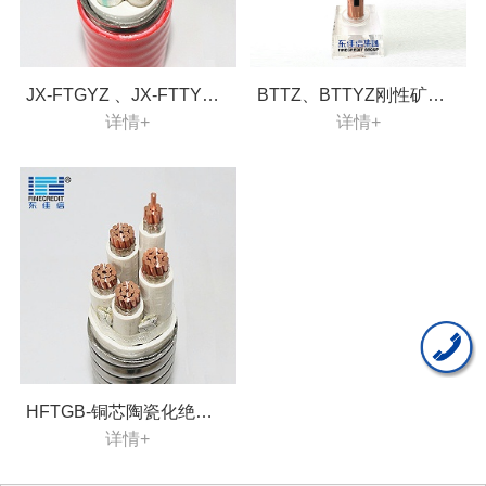
JX-FTGYZ 、JX-FTTYZ 铜芯金属护套柔性防火电缆
BTTZ、BTTYZ刚性矿物质电缆
详情+
详情+
HFTGB-铜芯陶瓷化绝缘金属护套柔性矿物质防火电缆
详情+