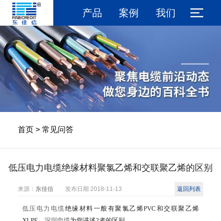
产品
案例
我们
首页
>
常见问答
低压电力电缆绝缘材料聚氯乙烯和交联聚乙烯的区别
来源：
东佳信
发布日期
2018-11-13
返回列表
低压电力电缆
绝缘材料一般有聚氯乙烯PVC和交联聚乙烯
XLPE，
深圳电缆
为您讲述2者的区别。