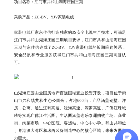
项目名称：江门市共和山湖海庄园三期
采购产品：ZC-BV、YJV家装电线
家装电线
厂家东佳信打造独家的3S安全电缆生产技术，可满足
江门市共和山湖海庄园三期项目要求，江门市共和山湖海庄园
三期与东佳信达成了ZC-BV、YJV家装电线的长期采购关系，
安全品质和专业服务获得江门市共和山湖海庄园三期高度认
可。
山湖海庄园由全国房地产百强国端置业投资开发，项目位于鹤
山市共和镇共和生态公园旁，占地600亩，产品涵盖别墅、洋
房，公寓。通过江鹤高速、沈海高速、深罗高速、广佛江珠城
轨等实现广佛江生活圈。生活圈涵盖达乐泰洲购物广场、商业
街、肉菜市场、中心医院、客运站、中心中小学。鹤山共和位
于粤港澳大湾区和珠西装备制造中心的核心区域，未来发展潜
力巨大。