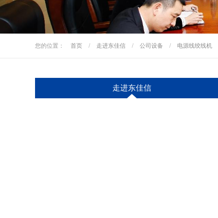
您的位置：
首页
/
走进东佳信
/
公司设备
/
电源线绞线机
走进东佳信